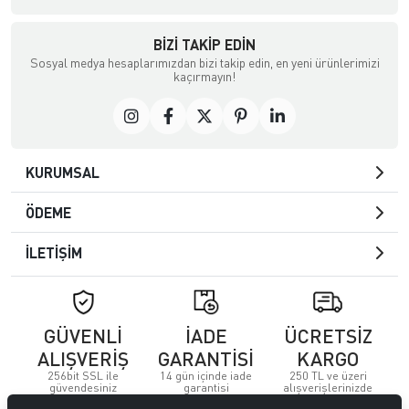
BIZI TAKIP EDIN
Sosyal medya hesaplarımızdan bizi takip edin, en yeni ürünlerimizi
kaçırmayın!
KURUMSAL
ÖDEME
İLETİŞİM
GÜVENLİ
İADE
ÜCRETSİZ
ALIŞVERİŞ
GARANTİSİ
KARGO
256bit SSL ile
14 gün içinde iade
250 TL ve üzeri
güvendesiniz
garantisi
alışverişlerinizde