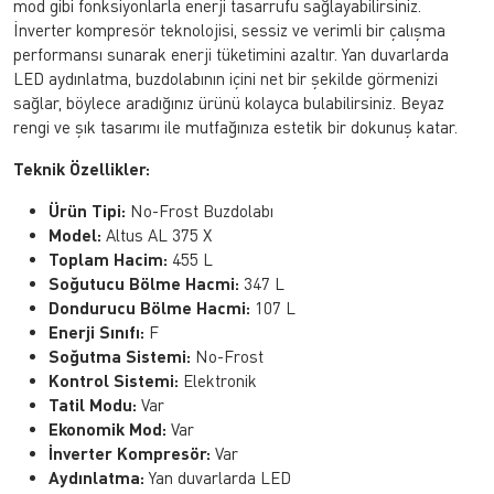
mod gibi fonksiyonlarla enerji tasarrufu sağlayabilirsiniz.
İnverter kompresör teknolojisi, sessiz ve verimli bir çalışma
performansı sunarak enerji tüketimini azaltır. Yan duvarlarda
LED aydınlatma, buzdolabının içini net bir şekilde görmenizi
sağlar, böylece aradığınız ürünü kolayca bulabilirsiniz. Beyaz
rengi ve şık tasarımı ile mutfağınıza estetik bir dokunuş katar.
Teknik Özellikler:
Ürün Tipi:
No-Frost Buzdolabı
Model:
Altus AL 375 X
Toplam Hacim:
455 L
Soğutucu Bölme Hacmi:
347 L
Dondurucu Bölme Hacmi:
107 L
Enerji Sınıfı:
F
Soğutma Sistemi:
No-Frost
Kontrol Sistemi:
Elektronik
Tatil Modu:
Var
Ekonomik Mod:
Var
İnverter Kompresör:
Var
Aydınlatma:
Yan duvarlarda LED