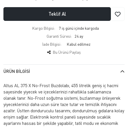
Teklif Al
Kargo Bilgisi:
7 iş günü içinde kargoda
Garanti Süresi:
24 ay
İade Bilgisi:
Bu Ürünü Paylaş
ÜRÜN BILGISI
Altus AL 375 X No-Frost Buzdolabı, 455 litrelik geniş iç hacmi
sayesinde yiyecek ve içeceklerinizi rahatlıkla saklamanıza
olanak tanır. No-Frost soğutma sistemi, buzlanmayı önleyerek
yiyeceklerinizi daha uzun süre taze tutar ve temizlik ihtiyacını
azaltır. Üstten donduruculu tasarımı, dondurulmuş gıdalara kolay
erişim sağlar. Elektronik kontrol paneli sayesinde sıcaklık
ayarlarını hassas bir şekilde yapabilir, tatil modu ve ekonomik