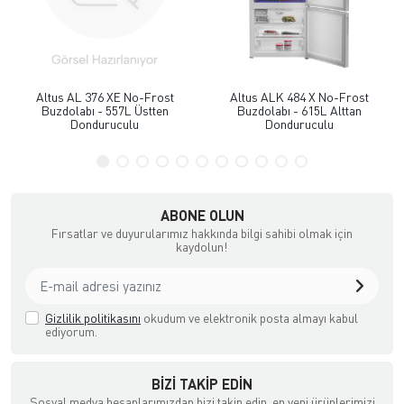
Altus AL 376 XE No-Frost
Altus ALK 484 X No-Frost
Buzdolabı - 557L Üstten
Buzdolabı - 615L Alttan
Donduruculu
Donduruculu
ABONE OLUN
Fırsatlar ve duyurularımız hakkında bilgi sahibi olmak için
kaydolun!
Gizlilik politikasını
okudum ve elektronik posta almayı kabul
ediyorum.
BIZI TAKIP EDIN
Sosyal medya hesaplarımızdan bizi takip edin, en yeni ürünlerimizi