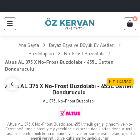
0
Ana Sayfa
Beyaz Eşya ve Büyük Ev Aletleri
Buzdolapları
No-Frost Buzdolabı
Altus AL 375 X No-Frost Buzdolabı - 455L Üstten
Donduruculu
HIZLI KARGO
Altus AL 375 X No-Frost Buzdolabı - 455L Üstten
Donduruculu
AL 375: No-Frost Buzdolabı
Altus AL 375 X No-Frost Buzdolabı, 455 litrelik geniş iç hacmi ve No-
Frost soğutma sistemiyle yiyeceklerinizi taze tutar. Üstten donduruculu
tasarımı, elektronik kontrol paneli ve inverter kompresör teknolojisi ile
enerji verimliliği ve kullanım kolaylığı sunar.