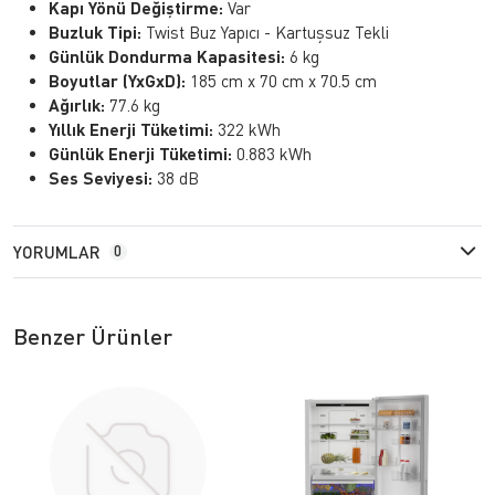
Kapı Yönü Değiştirme:
Var
Buzluk Tipi:
Twist Buz Yapıcı - Kartuşsuz Tekli
Günlük Dondurma Kapasitesi:
6 kg
Boyutlar (YxGxD):
185 cm x 70 cm x 70.5 cm
Ağırlık:
77.6 kg
Yıllık Enerji Tüketimi:
322 kWh
Günlük Enerji Tüketimi:
0.883 kWh
Ses Seviyesi:
38 dB
YORUMLAR
0
Benzer Ürünler