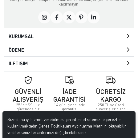
kaçırmayın!
KURUMSAL
ÖDEME
İLETİŞİM
GÜVENLİ
İADE
ÜCRETSİZ
ALIŞVERİŞ
GARANTİSİ
KARGO
256bit SSL ile
14 gün içinde iade
250 TL ve üzeri
güvendesiniz
garantisi
alışverişlerinizde
Size daha iyi hizmet verebilmek için internet sitemizde çerezler
© 2023
Özkervan AVM
. Tüm hakları saklıdır.
kullanılmaktadır. Çerez Politikaları Aydınlatma Metni’ni okuyabilir
ve dilerseniz tercihlerinizi değiştirebilirsiniz.