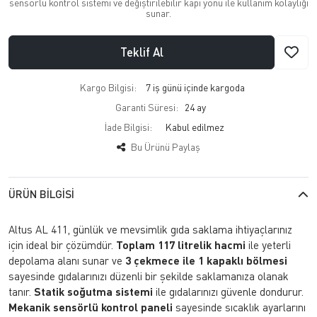
sensörlü kontrol sistemi ve değiştirilebilir kapı yönü ile kullanım kolaylığı
sunar.
Teklif Al
Kargo Bilgisi:
7 iş günü içinde kargoda
Garanti Süresi:
24 ay
İade Bilgisi:
Bu Ürünü Paylaş
ÜRÜN BILGISI
Altus AL 411, günlük ve mevsimlik gıda saklama ihtiyaçlarınız
için ideal bir çözümdür.
Toplam 117 litrelik hacmi
ile yeterli
depolama alanı sunar ve
3 çekmece ile 1 kapaklı bölmesi
sayesinde gıdalarınızı düzenli bir şekilde saklamanıza olanak
tanır.
Statik soğutma sistemi
ile gıdalarınızı güvenle dondurur.
Mekanik sensörlü kontrol paneli
sayesinde sıcaklık ayarlarını