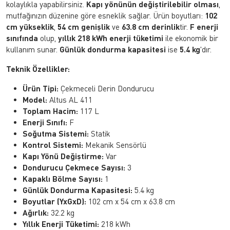
kolaylıkla yapabilirsiniz.
Kapı yönünün değiştirilebilir olması
,
mutfağınızın düzenine göre esneklik sağlar. Ürün boyutları:
102
cm yükseklik
,
54 cm genişlik
ve
63.8 cm derinlik
tir.
F enerji
sınıfında
olup,
yıllık 218 kWh enerji tüketimi
ile ekonomik bir
kullanım sunar.
Günlük dondurma kapasitesi
ise
5.4 kg
'dır.
Teknik Özellikler:
Ürün Tipi:
Çekmeceli Derin Dondurucu
Model:
Altus AL 411
Toplam Hacim:
117 L
Enerji Sınıfı:
F
Soğutma Sistemi:
Statik
Kontrol Sistemi:
Mekanik Sensörlü
Kapı Yönü Değiştirme:
Var
Dondurucu Çekmece Sayısı:
3
Kapaklı Bölme Sayısı:
1
Günlük Dondurma Kapasitesi:
5.4 kg
Boyutlar (YxGxD):
102 cm x 54 cm x 63.8 cm
Ağırlık:
32.2 kg
Yıllık Enerji Tüketimi:
218 kWh