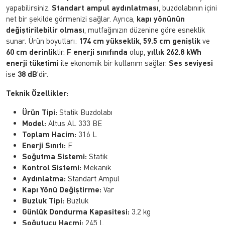
yapabilirsiniz.
Standart ampul aydınlatması
, buzdolabının içini
net bir şekilde görmenizi sağlar. Ayrıca,
kapı yönünün
değiştirilebilir olması
, mutfağınızın düzenine göre esneklik
sunar. Ürün boyutları:
174 cm yükseklik
,
59.5 cm genişlik
ve
60 cm derinlik
tir.
F enerji sınıfında
olup,
yıllık 262.8 kWh
enerji tüketimi
ile ekonomik bir kullanım sağlar.
Ses seviyesi
ise
38 dB
'dir.
Teknik Özellikler:
Ürün Tipi:
Statik Buzdolabı
Model:
Altus AL 333 BE
Toplam Hacim:
316 L
Enerji Sınıfı:
F
Soğutma Sistemi:
Statik
Kontrol Sistemi:
Mekanik
Aydınlatma:
Standart Ampul
Kapı Yönü Değiştirme:
Var
Buzluk Tipi:
Buzluk
Günlük Dondurma Kapasitesi:
3.2 kg
Soğutucu Hacmi:
245 L