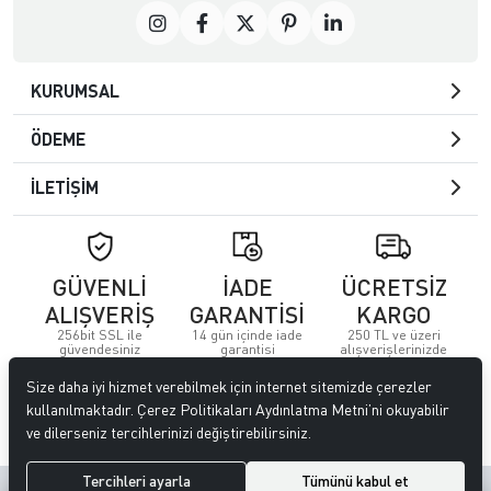
KURUMSAL
ÖDEME
İLETİŞİM
GÜVENLİ
İADE
ÜCRETSİZ
ALIŞVERİŞ
GARANTİSİ
KARGO
256bit SSL ile
14 gün içinde iade
250 TL ve üzeri
güvendesiniz
garantisi
alışverişlerinizde
Size daha iyi hizmet verebilmek için internet sitemizde çerezler
© 2023
Özkervan AVM
. Tüm hakları saklıdır.
kullanılmaktadır. Çerez Politikaları Aydınlatma Metni’ni okuyabilir
ve dilerseniz tercihlerinizi değiştirebilirsiniz.
Tercihleri ayarla
Tümünü kabul et
Site tasarımı tarafımızdan yapılmıştır.