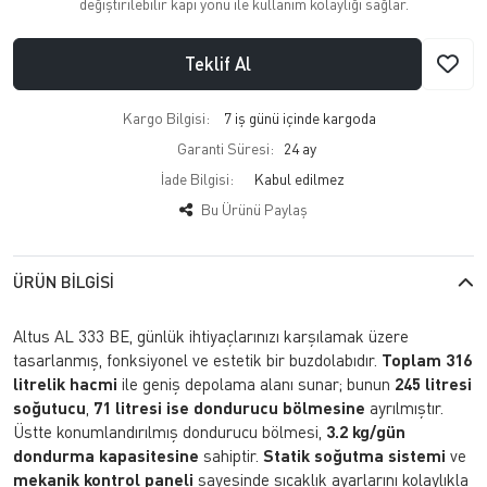
değiştirilebilir kapı yönü ile kullanım kolaylığı sağlar.
Teklif Al
Kargo Bilgisi:
7 iş günü içinde kargoda
Garanti Süresi:
24 ay
İade Bilgisi:
Bu Ürünü Paylaş
ÜRÜN BILGISI
Altus AL 333 BE, günlük ihtiyaçlarınızı karşılamak üzere
tasarlanmış, fonksiyonel ve estetik bir buzdolabıdır.
Toplam 316
litrelik hacmi
ile geniş depolama alanı sunar; bunun
245 litresi
soğutucu
,
71 litresi ise dondurucu bölmesine
ayrılmıştır.
Üstte konumlandırılmış dondurucu bölmesi,
3.2 kg/gün
dondurma kapasitesine
sahiptir.
Statik soğutma sistemi
ve
mekanik kontrol paneli
sayesinde sıcaklık ayarlarını kolaylıkla