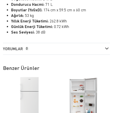
Dondurucu Hacmi:
71 L
Boyutlar (YxGxD):
174 cm x 59.5 cm x 60 cm
Ağırlık:
53 kg
Yıllık Enerji Tüketimi:
262.8 kWh
Günlük Enerji Tüketimi:
0.72 kWh
Ses Seviyesi:
38 dB
YORUMLAR
0
Benzer Ürünler