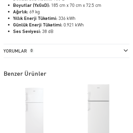
Boyutlar (YxGxD):
185 cm x 70 cm x 72.5 cm
Ağırlık:
69 kg
Yıllık Enerji Tüketimi:
336 kWh
Günlük Enerji Tüketimi:
0.921 kWh
Ses Seviyesi:
38 dB
YORUMLAR
0
Benzer Ürünler