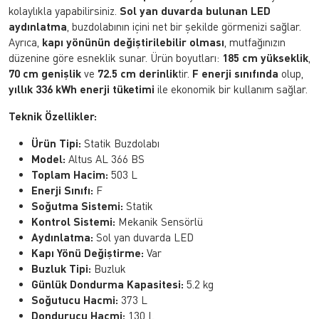
kolaylıkla yapabilirsiniz.
Sol yan duvarda bulunan LED
aydınlatma
, buzdolabının içini net bir şekilde görmenizi sağlar.
Ayrıca,
kapı yönünün değiştirilebilir olması
, mutfağınızın
düzenine göre esneklik sunar. Ürün boyutları:
185 cm yükseklik
,
70 cm genişlik
ve
72.5 cm derinlik
tir.
F enerji sınıfında
olup,
yıllık 336 kWh enerji tüketimi
ile ekonomik bir kullanım sağlar.
Teknik Özellikler:
Ürün Tipi:
Statik Buzdolabı
Model:
Altus AL 366 BS
Toplam Hacim:
503 L
Enerji Sınıfı:
F
Soğutma Sistemi:
Statik
Kontrol Sistemi:
Mekanik Sensörlü
Aydınlatma:
Sol yan duvarda LED
Kapı Yönü Değiştirme:
Var
Buzluk Tipi:
Buzluk
Günlük Dondurma Kapasitesi:
5.2 kg
Soğutucu Hacmi:
373 L
Dondurucu Hacmi:
130 L