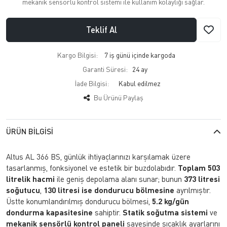
mekanik sensörlü kontrol sistemi ile kullanım kolaylığı sağlar.
Teklif Al
Kargo Bilgisi:
7 iş günü içinde kargoda
Garanti Süresi:
24 ay
İade Bilgisi:
Bu Ürünü Paylaş
ÜRÜN BILGISI
Altus AL 366 BS, günlük ihtiyaçlarınızı karşılamak üzere
tasarlanmış, fonksiyonel ve estetik bir buzdolabıdır.
Toplam 503
litrelik hacmi
ile geniş depolama alanı sunar; bunun
373 litresi
soğutucu
,
130 litresi ise dondurucu bölmesine
ayrılmıştır.
Üstte konumlandırılmış dondurucu bölmesi,
5.2 kg/gün
dondurma kapasitesine
sahiptir.
Statik soğutma sistemi
ve
mekanik sensörlü kontrol paneli
sayesinde sıcaklık ayarlarını