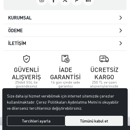
KURUMSAL
ÖDEME
İLETİŞİM
GÜVENLİ
İADE
ÜCRETSİZ
ALIŞVERİŞ
GARANTİSİ
KARGO
256bit SSL ile
14 gün içinde iade
250 TL ve üzeri
güvendesiniz
garantisi
alışverişlerinizde
Size daha iyi hizmet verebilmek için internet sitemizde çerezler
© 2023
Özkervan AVM
. Tüm hakları saklıdır.
kullanılmaktadır. Çerez Politikaları Aydınlatma Metni’ni okuyabilir
ve dilerseniz tercihlerinizi değiştirebilirsiniz.
Tercihleri ayarla
Tümünü kabul et
Site tasarımı tarafımızdan yapılmıştır.
0
0