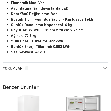
Ekonomik Mod:
Var
Aydınlatma:
Yan duvarlarda LED
Kapı Yönü Değiştirme:
Var
Buzluk Tipi:
Twist Buz Yapıcı - Kartuşsuz Tekli
Günlük Dondurma Kapasitesi:
6 kg
Boyutlar (YxGxD):
185 cm x 70 cm x 74 cm
Ağırlık:
77.6 kg
Yıllık Enerji Tüketimi:
322 kWh
Günlük Enerji Tüketimi:
0.883 kWh
Ses Seviyesi:
43 dB
YORUMLAR
0
Benzer Ürünler