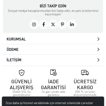
BIZI TAKIP EDIN
Sosyal medya hesaplarımızdan bizi takip edin, en yeni ürünlerimizi
kaçırmayın!
KURUMSAL
ÖDEME
İLETİŞİM
GÜVENLİ
İADE
ÜCRETSİZ
ALIŞVERİŞ
GARANTİSİ
KARGO
256bit SSL ile
14 gün içinde iade
250 TL ve üzeri
güvendesiniz
garantisi
alışverişlerinizde
Size daha iyi hizmet verebilmek için internet sitemizde çerezler
© 2023
Özkervan AVM
. Tüm hakları saklıdır.