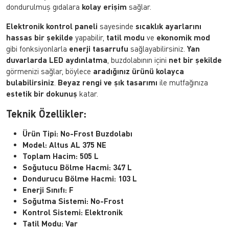
dondurulmuş gıdalara
kolay erişim
sağlar.
Elektronik kontrol paneli
sayesinde
sıcaklık ayarlarını
hassas bir şekilde
yapabilir,
tatil modu
ve
ekonomik mod
gibi fonksiyonlarla
enerji tasarrufu
sağlayabilirsiniz.
Yan
duvarlarda LED aydınlatma
, buzdolabının içini
net bir şekilde
görmenizi sağlar, böylece
aradığınız ürünü kolayca
bulabilirsiniz
.
Beyaz rengi ve şık tasarımı
ile mutfağınıza
estetik bir dokunuş
katar.
Teknik Özellikler:
Ürün Tipi:
No-Frost Buzdolabı
Model:
Altus AL 375 NE
Toplam Hacim:
505 L
Soğutucu Bölme Hacmi:
347 L
Dondurucu Bölme Hacmi:
103 L
Enerji Sınıfı:
F
Soğutma Sistemi:
No-Frost
Kontrol Sistemi:
Elektronik
Tatil Modu:
Var