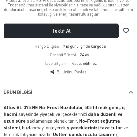
Altus AL 375 NE No-Frost Buzdolabı, 505 litrelik geniş iç hacmi ve No-
Frost soğutma sistemi ile yiyeceklerinizi taze ve sağlıklı tutar. Üstten
donduruculu tasarımı, elektronik kontrol paneli ve tatil modu ile kullanım
kolaylığı ve enerji tasarrufu sağlar.
Teklif Al
Kargo Bilgisi:
7 iş günü içinde kargoda
Garanti Süresi:
24 ay
İade Bilgisi:
Bu Ürünü Paylaş
ÜRÜN BILGISI
Altus AL 375 NE No-Frost Buzdolabı
,
505 litrelik geniş iç
hacmi
sayesinde yiyecek ve içeceklerinizi
daha düzenli ve
uzun süre
saklamanıza olanak tanır.
No-Frost soğutma
sistemi
, buzlanmayı önleyerek
yiyeceklerinizi taze tutar
ve
temizlik ihtiyacını azaltır.
Üstten donduruculu tasarımı
,