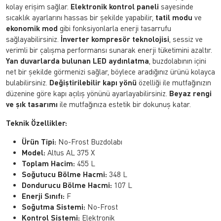
kolay erişim sağlar.
Elektronik kontrol paneli
sayesinde
sıcaklık ayarlarını hassas bir şekilde yapabilir,
tatil modu
ve
ekonomik mod
gibi fonksiyonlarla enerji tasarrufu
sağlayabilirsiniz.
İnverter kompresör teknolojisi
, sessiz ve
verimli bir çalışma performansı sunarak enerji tüketimini azaltır.
Yan duvarlarda bulunan LED aydınlatma
, buzdolabının içini
net bir şekilde görmenizi sağlar, böylece aradığınız ürünü kolayca
bulabilirsiniz.
Değiştirilebilir kapı yönü
özelliği ile mutfağınızın
düzenine göre kapı açılış yönünü ayarlayabilirsiniz.
Beyaz rengi
ve şık tasarımı
ile mutfağınıza estetik bir dokunuş katar.
Teknik Özellikler:
Ürün Tipi:
No-Frost Buzdolabı
Model:
Altus AL 375 X
Toplam Hacim:
455 L
Soğutucu Bölme Hacmi:
348 L
Dondurucu Bölme Hacmi:
107 L
Enerji Sınıfı:
F
Soğutma Sistemi:
No-Frost
Kontrol Sistemi:
Elektronik