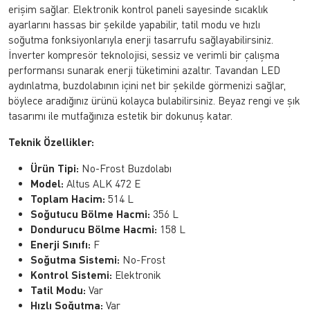
erişim sağlar. Elektronik kontrol paneli sayesinde sıcaklık
ayarlarını hassas bir şekilde yapabilir, tatil modu ve hızlı
soğutma fonksiyonlarıyla enerji tasarrufu sağlayabilirsiniz.
İnverter kompresör teknolojisi, sessiz ve verimli bir çalışma
performansı sunarak enerji tüketimini azaltır. Tavandan LED
aydınlatma, buzdolabının içini net bir şekilde görmenizi sağlar,
böylece aradığınız ürünü kolayca bulabilirsiniz. Beyaz rengi ve şık
tasarımı ile mutfağınıza estetik bir dokunuş katar.
Teknik Özellikler:
Ürün Tipi:
No-Frost Buzdolabı
Model:
Altus ALK 472 E
Toplam Hacim:
514 L
Soğutucu Bölme Hacmi:
356 L
Dondurucu Bölme Hacmi:
158 L
Enerji Sınıfı:
F
Soğutma Sistemi:
No-Frost
Kontrol Sistemi:
Elektronik
Tatil Modu:
Var
Hızlı Soğutma:
Var