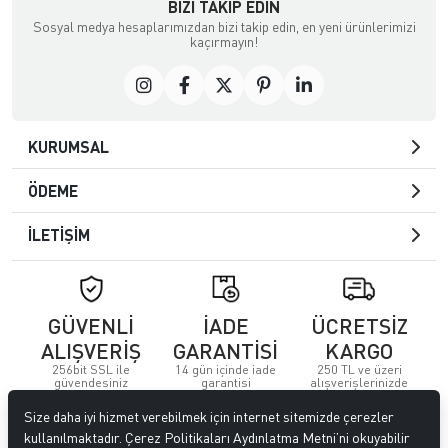
BIZI TAKIP EDIN
Sosyal medya hesaplarımızdan bizi takip edin, en yeni ürünlerimizi
kaçırmayın!
KURUMSAL
ÖDEME
İLETİŞİM
GÜVENLİ
İADE
ÜCRETSİZ
ALIŞVERİŞ
GARANTİSİ
KARGO
256bit SSL ile
14 gün içinde iade
250 TL ve üzeri
güvendesiniz
garantisi
alışverişlerinizde
Size daha iyi hizmet verebilmek için internet sitemizde çerezler
© 2023
Özkervan AVM
. Tüm hakları saklıdır.
kullanılmaktadır. Çerez Politikaları Aydınlatma Metni’ni okuyabilir