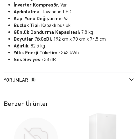
İnverter Kompresör:
Var
Aydınlatma:
Tavandan LED
Kapı Yönü Değiştirme:
Var
Buzluk Tipi:
Kapaklı buzluk
Günlük Dondurma Kapasitesi:
7.8 kg
Boyutlar (YxGxD):
192 cm x 70 cm x 74.5 cm
Ağırlık:
82.5 kg
Yıllık Enerji Tüketimi:
343 kWh
Ses Seviyesi:
38 dB
YORUMLAR
0
Benzer Ürünler