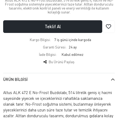
Altus ALK 472 E No-Frost Buzdolabı, 514 litrelik geniş iç hacmi ve No-
Frost soğutma sistemiyle yiyeceklerinizi taze tutar. Alttan donduruculu
tasarımı, elektronik kontrol paneli ve enerji verimliliği ile kullanım
kolaylığı sunar.
Teklif Al
Kargo Bilgisi:
7 iş günü içinde kargoda
Garanti Süresi:
24 ay
İade Bilgisi:
Bu Ürünü Paylaş
ÜRÜN BILGISI
Altus ALK 472 E No-Frost Buzdolabı, 514 litrelik geniş iç hacmi
sayesinde yiyecek ve içeceklerinizi rahatlıkla saklamanıza
olanak tanır. No-Frost soğutma sistemi, buzlanmayı önleyerek
yiyeceklerinizi daha uzun süre taze tutar ve temizlik ihtiyacını
azaltır. Alttan donduruculu tasarımı, dondurulmuş gıdalara kolay