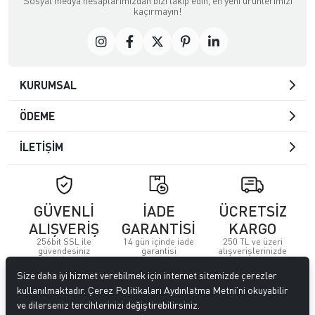
Sosyal medya hesaplarımızdan bizi takip edin, en yeni ürünlerimizi
kaçırmayın!
KURUMSAL
ÖDEME
İLETİŞİM
GÜVENLİ
İADE
ÜCRETSİZ
ALIŞVERİŞ
GARANTİSİ
KARGO
256bit SSL ile
14 gün içinde iade
250 TL ve üzeri
güvendesiniz
garantisi
alışverişlerinizde
Size daha iyi hizmet verebilmek için internet sitemizde çerezler
© 2023
Özkervan AVM
. Tüm hakları saklıdır.
kullanılmaktadır. Çerez Politikaları Aydınlatma Metni’ni okuyabilir
ve dilerseniz tercihlerinizi değiştirebilirsiniz.