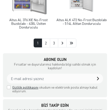
Altus AL 376 XIE No-Frost
Altus ALK 472 No-Frost Buzdolabı
Buzdolabı - 630L Üstten
- 514L Alttan Donduruculu
Donduruculu
1
2
3
şya, Halı ve Züccaciye Mağazası
ABONE OLUN
Fırsatlar ve duyurularımız hakkında bilgi sahibi olmak için
kaydolun!
Gizlilik politikasını
okudum ve elektronik posta almayı kabul
ediyorum.
BIZI TAKIP EDIN